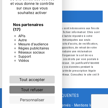
particulières ci-dessous **
et vous donne le contrôle
sur ceux que vous
souhaitez activer
ENVOYER
Nos partenaires
** Les données personnelles communiquées sont nécessaires aux fins de
(17)
vous contacter et sont enregistrées dans un fichier informatisé. Elles sont
APIs
destinées à et ses sous-traitants dans le seul but de répondre à votre
Autre
message. Les données collectées seront communiquées aux seuls
Mesure d'audience
destinataires suivants: . Vous disposez de droits d’accès, de rectification,
Régies publicitaires
d’effacement, de portabilité, de limitation, d’opposition, de retrait de votre
consentement à tout moment et du droit d’introduire une réclamation
Réseaux sociaux
auprès d’une autorité de contrôle, ainsi que d’organiser le sort de vos
Support
données post-mortem. Vous pouvez exercer ces droits par voie postale à
Vidéos
l'adresse ou par courrier électronique à l'adresse . Un justificatif d'identité
pourra vous être demandé. Nous conservons vos données pendant la
période de prise de contact puis pendant la durée de prescription légale
aux fins probatoires et de gestion des contentieux. Consultez le site cnil.fr
pour plus d’informations sur vos droits.
Tout accepter
Tout refuser
RECHERCHES FRÉQUENTES
Personnaliser
©
Vistalid
- 2026 - Tous droits réservés -
Mentions légales