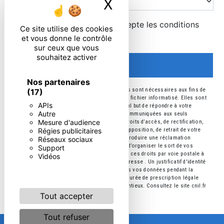
X
Masquer le ban
En cochant cette case, j'accepte les conditions
Ce site utilise des cookies
particulières ci-dessous **
et vous donne le contrôle
sur ceux que vous
souhaitez activer
ENVOYER
Nos partenaires
** Les données personnelles communiquées sont nécessaires aux fins de
(17)
vous contacter et sont enregistrées dans un fichier informatisé. Elles sont
APIs
destinées à et ses sous-traitants dans le seul but de répondre à votre
Autre
message. Les données collectées seront communiquées aux seuls
Mesure d'audience
destinataires suivants: . Vous disposez de droits d’accès, de rectification,
Régies publicitaires
d’effacement, de portabilité, de limitation, d’opposition, de retrait de votre
consentement à tout moment et du droit d’introduire une réclamation
Réseaux sociaux
auprès d’une autorité de contrôle, ainsi que d’organiser le sort de vos
Support
données post-mortem. Vous pouvez exercer ces droits par voie postale à
Vidéos
l'adresse ou par courrier électronique à l'adresse . Un justificatif d'identité
pourra vous être demandé. Nous conservons vos données pendant la
période de prise de contact puis pendant la durée de prescription légale
aux fins probatoires et de gestion des contentieux. Consultez le site cnil.fr
pour plus d’informations sur vos droits.
Tout accepter
Tout refuser